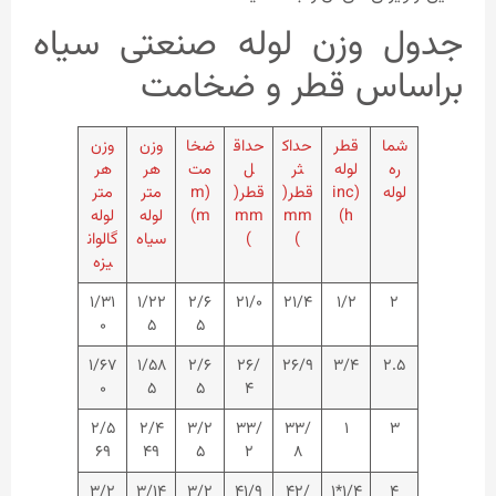
جدول وزن لوله صنعتی سیاه
براساس قطر و ضخامت
شما
قطر
حداک
حداق
ضخا
وزن
وزن
ره
لوله
ثر
ل
مت
هر
هر
لوله
(inc
قطر(
قطر(
(m
متر
متر
h)
mm
mm
m)
لوله
لوله
)
)
سیاه
گالوان
یزه
۱/۳۱
۱/۲۲
۲/۶
۲۱/۰
۲۱/۴
۱/۲
۲
۰
۵
۵
۱/۶۷
۱/۵۸
۲/۶
۲۶/
۲۶/۹
۳/۴
۲.۵
۰
۵
۵
۴
۲/۵
۲/۴
۳/۲
۳۳/
۳۳/
۱
۳
۶۹
۴۹
۵
۲
۸
۳/۲
۳/۱۴
۳/۲
۴۱/۹
۴۲/
۱/۴*۱
۴