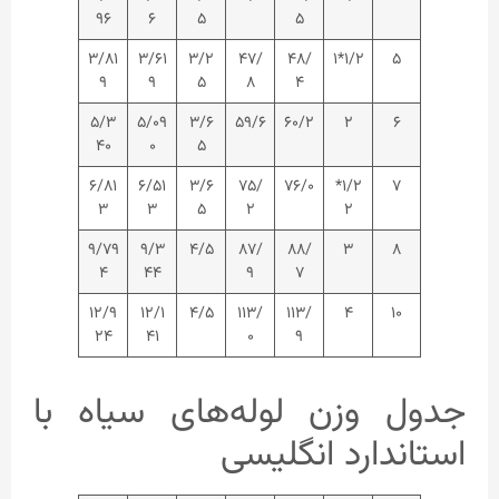
۹۶
۶
۵
۵
۳/۸۱
۳/۶۱
۳/۲
۴۷/
۴۸/
۱/۲*۱
۵
۹
۹
۵
۸
۴
۵/۳
۵/۰۹
۳/۶
۵۹/۶
۶۰/۲
۲
۶
۴۰
۰
۵
۶/۸۱
۶/۵۱
۳/۶
۷۵/
۷۶/۰
۱/۲*
۷
۳
۳
۵
۲
۲
۹/۷۹
۹/۳
۴/۵
۸۷/
۸۸/
۳
۸
۴
۴۴
۹
۷
۱۲/۹
۱۲/۱
۴/۵
۱۱۳/
۱۱۳/
۴
۱۰
۲۴
۴۱
۰
۹
جدول وزن لوله‌های سیاه با
استاندارد انگلیسی