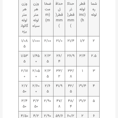
شما
قطر
حداک
حداق
ضخا
وزن
وزن
ره
لوله
ثر
ل
مت
هر
هر
لوله
(inc
قطر(
قطر(
(m
متر
متر
h)
mm
mm
m)
لوله
لوله
)
)
سیاه
گالوان
یزه
۱/۰۸
۱/۰۰۰
۲/۰۰
۲۱/۰
۲۱/۴
۱/۲
۲
۵
۱/۵۳
۱/۴۵
۲/۳
۲۶/
۲۶/۹
۳/۴
۲.۵
۵
۰
۵
۴
۲/۱۷
۲/۰۵
۲/۳
۳۳/
۳۳/
۱
۳
۰
۰
۵
۲
۸
۲/۷
۲/۶۰
۲/۶
۴۱/۹
۴۲/
۱/۴*۱
۴
۵۰
۰
۵
۵
۳/۴
۳/۲
۲/۹۰
۴۷/
۴۸/
۱/۲*۱
۵
۵۰
۵۰
۸
۴
۴/۵۰
۴/۲
۲/۹۰
۵۹/۶
۶۰/۲
۲
۶