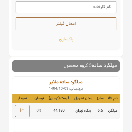
پاکسازی
میلگرد ساده
5 گروه محصول
میلگرد ساده ملایر
بروزرسانی: 1404/10/03
نام کالا
سایز
محل تحویل
قیمت (تومان)
نوسان
نمودار
📈
میلگرد
6.5
بنگاه تهران
44,180
0%